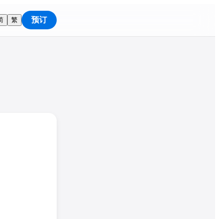
预订
简
繁