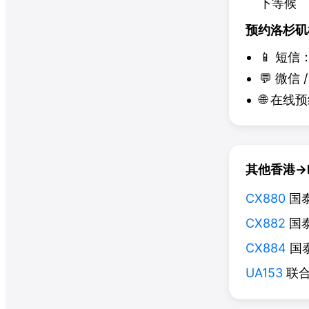
下等候
预约洛杉矶
📱
短信
💬
微信
/
🌐
在线预
其他香港→L
CX880
国
CX882
国
CX884
国
UA153
联合