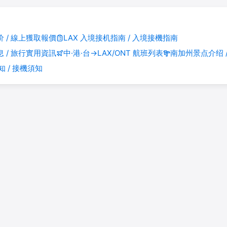
 / 線上獲取報價
LAX 入境接机指南 / 入境接機指南
 / 旅行實用資訊
中·港·台→LAX/ONT 航班列表
南加州景点介绍 
知 / 接機須知