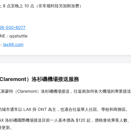
上 8 点至晚上 10 点（非常规时段另加附加费）
26-500-6077
INE：qqshuttle
约：
lax66.com
Claremont
）洛杉磯機場接送服務
克萊蒙特
（
Claremont
）洛杉磯機場接送，往返南加州各大機場的專業接送
。
城市通常以 LAX 與 ONT 為主，也適合往返華人社區、學校和商務區。
LAX 洛杉磯國際機場接送目前一人基本價為 $
120
起，價格會依乘客人數、
時更新。