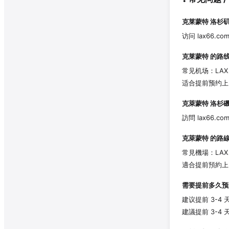
克莱蒙特
洛杉矶
访问 lax66.c
克莱蒙特
的路线
常见机场：LAX
适合提前预约上
克萊蒙特
洛杉磯
訪問 lax66.c
克萊蒙特
的路線
常見機場：LAX
適合提前預約上
需要提前多久预
建议提前 3-
建議提前 3-