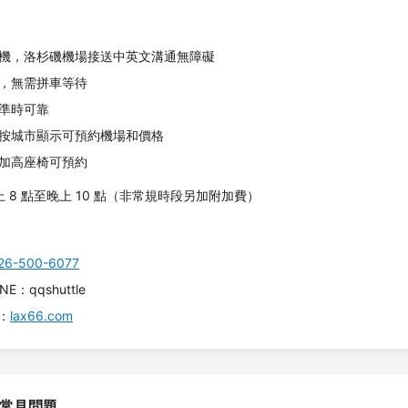
機，洛杉磯機場接送中英文溝通無障礙
，無需拼車等待
準時可靠
按城市顯示可預約機場和價格
加高座椅可預約
上 8 點至晚上 10 點（非常規時段另加附加費）
26-500-6077
INE：qqshuttle
約：
lax66.com
/ 常見問題