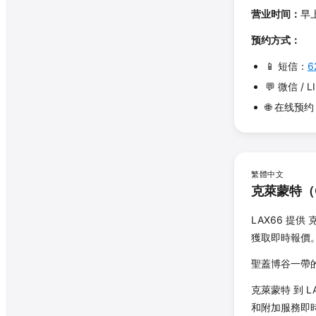
营业时间：
早
预约方式：
📱 短信：
6
💬 微信 / L
🌐 在线预
繁體中文
克萊蒙特
（
LAX66 提供
獲取即時報價
聖蓋博谷一帶的
克萊蒙特
到 
和附加服務即