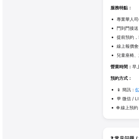
服務特點：
專業華人司
門到門接送
提前預約，
線上報價會
兒童座椅、
營業時間：
早
預約方式：
📱 簡訊：
6
💬 微信 / L
🌐 線上預
❓ 常见问题 