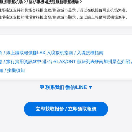
服务哪些机场？/ 洛杉磯機場接送服務哪些機場？
杉矶机场接送支持的机场会根据出发/到达城市显示，请以在线报价可选机场为准。
杉磯機場接送支援的機場會根據出發/到達城市顯示，請以線上報價可選機場為準。
 / 線上獲取報價
LAX 入境接机指南 / 入境接機指南
 / 旅行實用資訊
中·港·台→LAX/ONT 航班列表
南加州景点介绍 
知 / 接機須知
💬 联系我们 微信/LINE
▼
立即获取报价 / 立即獲取報價