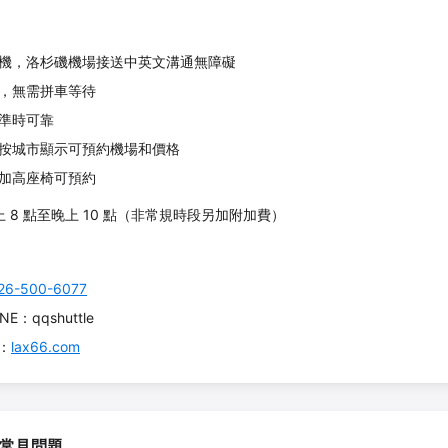
機，洛杉磯機場接送中英文溝通無障礙
，無需拼車等待
準時可靠
按城市顯示可預約機場和價格
加高座椅可預約
上 8 點至晚上 10 點（非常規時段另加附加費）
26-500-6077
INE：qqshuttle
約：
lax66.com
/ 常見問題