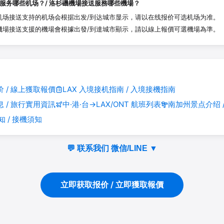
服务哪些机场？/ 洛杉磯機場接送服務哪些機場？
杉矶机场接送支持的机场会根据出发/到达城市显示，请以在线报价可选机场为准。
杉磯機場接送支援的機場會根據出發/到達城市顯示，請以線上報價可選機場為準。
 / 線上獲取報價
LAX 入境接机指南 / 入境接機指南
 / 旅行實用資訊
中·港·台→LAX/ONT 航班列表
南加州景点介绍 
知 / 接機須知
💬 联系我们 微信/LINE
▼
立即获取报价 / 立即獲取報價