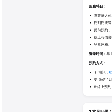
服務特點：
專業華人司
門到門接送
提前預約，
線上報價會
兒童座椅、
營業時間：
早
預約方式：
📱 簡訊：
6
💬 微信 / L
🌐 線上預
❓ 常见问题 