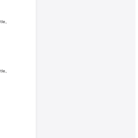
tle。
tle。