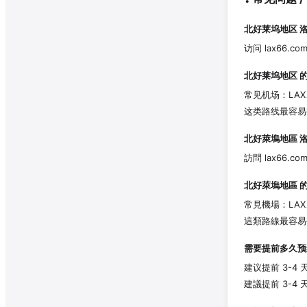
北好莱坞地区
洛
访问 lax66.c
北好莱坞地区
的
常见机场：LAX
这类路线最容易
北好萊塢地區
洛
訪問 lax66.c
北好萊塢地區
的
常見機場：LAX
這類路線最容易
需要提前多久预
建议提前 3-
建議提前 3-