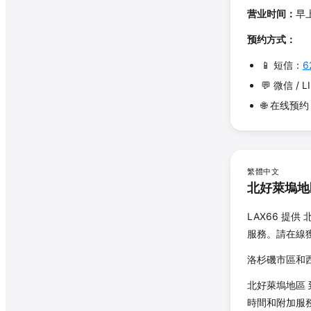
营业时间：
早
预约方式：
📱 短信：
6
💬 微信 / L
🌐 在线预
繁體中文
北好萊塢地
LAX66 提供
服務。請在線
洛杉磯市區和西
北好萊塢地區
時間和附加服