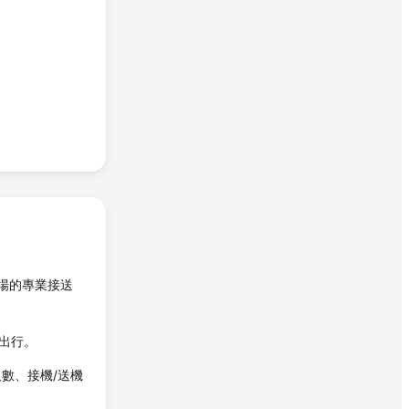
場的專業接送
務出行。
數、接機/送機