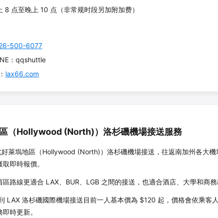
上 8 点至晚上 10 点（非常规时段另加附加费）
26-500-6077
INE：qqshuttle
约：
lax66.com
區
（
Hollywood (North)
）洛杉磯機場接送服務
北好萊塢地區
（
Hollywood (North)
）洛杉磯機場接送，往返南加州各大機
獲取即時報價。
區路線更適合 LAX、BUR、LGB 之間的接送，也適合酒店、大學和商
到 LAX 洛杉磯國際機場接送目前一人基本價為 $
120
起，價格會依乘客人
務即時更新。