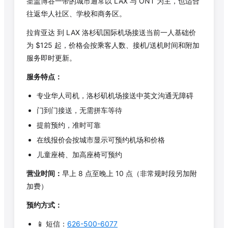
圣盖博谷一带的城市通常以 LAX 与 ONT 为主，也适合
往返华人社区、学校和商务区。
拉肯亚达
到 LAX 洛杉矶国际机场接送当前一人基础价
为 $
125
起，价格会按乘客人数、接机/送机时间和附加
服务即时更新。
服务特点：
专业华人司机，洛杉矶机场接送中英文沟通无障碍
门到门接送，无需拼车等待
提前预约，准时可靠
在线报价会按城市显示可预约机场和价格
儿童座椅、加高座椅可预约
营业时间：
早上 8 点至晚上 10 点（非常规时段另加附
加费）
预约方式：
📱 短信：
626-500-6077