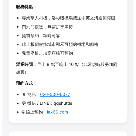
服務特點：
專業華人司機，洛杉磯機場接送中英文溝通無障礙
門到門接送，無需拼車等待
提前預約，準時可靠
線上報價會按城市顯示可預約機場和價格
兒童座椅、加高座椅可預約
營業時間：
早上 8 點至晚上 10 點（非常規時段另加附
加費）
預約方式：
📱 簡訊：
626-500-6077
💬 微信 / LINE：qqshuttle
🌐 線上預約：
lax66.com