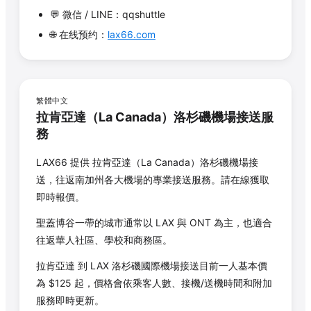
💬 微信 / LINE：qqshuttle
🌐 在线预约：
lax66.com
繁體中文
拉肯亞達
（
La Canada
）洛杉磯機場接送服
務
LAX66 提供
拉肯亞達
（
La Canada
）洛杉磯機場接
送，往返南加州各大機場的專業接送服務。請在線獲取
即時報價。
聖蓋博谷一帶的城市通常以 LAX 與 ONT 為主，也適合
往返華人社區、學校和商務區。
拉肯亞達
到 LAX 洛杉磯國際機場接送目前一人基本價
為 $
125
起，價格會依乘客人數、接機/送機時間和附加
服務即時更新。