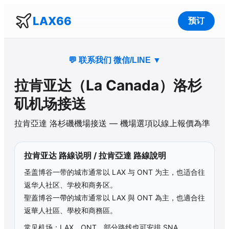
LAX66
预订
💬 联系我们 微信/LINE
▼
拉肯亚达
（
La Canada
）洛杉
矶机场接送
拉肯亞達
洛杉磯機場接送 — 機場選項以線上報價為準
拉肯亚达
路線说明 /
拉肯亞達
路線說明
圣盖博谷一带的城市通常以 LAX 与 ONT 为主，也适合往
返华人社区、学校和商务区。
聖蓋博谷一帶的城市通常以 LAX 與 ONT 為主，也適合往
返華人社區、學校和商務區。
常见机场：LAX、ONT，部分路线也可安排 SNA。