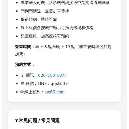
專業華人司機，洛杉磯機場接送中英文溝通無障礙
門到門接送，無需拼車等待
提前預約，準時可靠
線上報價會按城市顯示可預約機場和價格
兒童座椅、加高座椅可預約
營業時間：
早上 8 點至晚上 10 點（非常規時段另加附
加費）
預約方式：
📱 簡訊：
626-500-6077
💬 微信 / LINE：qqshuttle
🌐 線上預約：
lax66.com
❓ 常见问题 / 常見問題