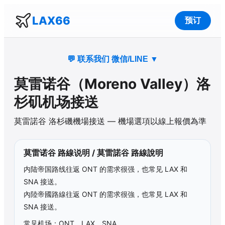
LAX66
预订
💬 联系我们 微信/LINE
▼
莫雷诺谷
（
Moreno Valley
）洛
杉矶机场接送
莫雷諾谷
洛杉磯機場接送 — 機場選項以線上報價為準
莫雷诺谷
路線说明 /
莫雷諾谷
路線說明
内陆帝国路线往返 ONT 的需求很强，也常见 LAX 和
SNA 接送。
內陸帝國路線往返 ONT 的需求很強，也常見 LAX 和
SNA 接送。
常见机场：ONT、LAX、SNA。