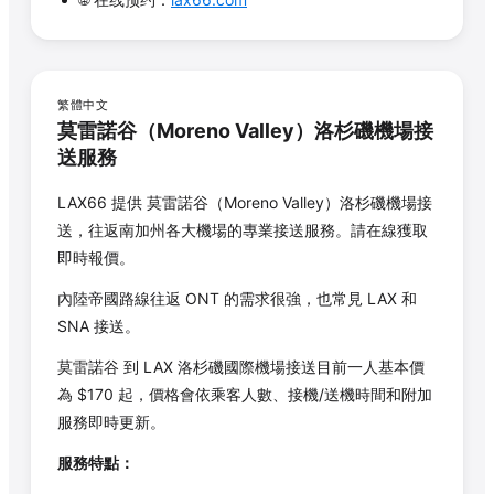
繁體中文
莫雷諾谷
（
Moreno Valley
）洛杉磯機場接
送服務
LAX66 提供
莫雷諾谷
（
Moreno Valley
）洛杉磯機場接
送，往返南加州各大機場的專業接送服務。請在線獲取
即時報價。
內陸帝國路線往返 ONT 的需求很強，也常見 LAX 和
SNA 接送。
莫雷諾谷
到 LAX 洛杉磯國際機場接送目前一人基本價
為 $
170
起，價格會依乘客人數、接機/送機時間和附加
服務即時更新。
服務特點：