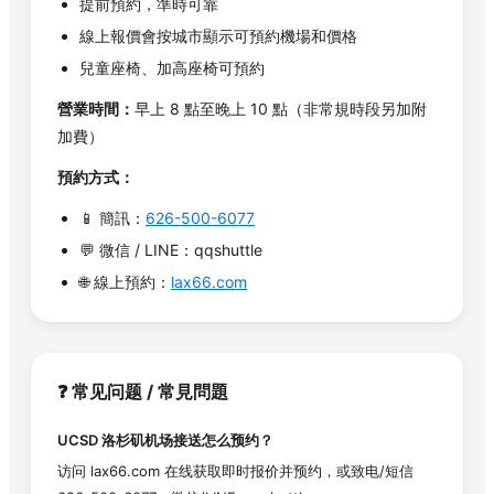
提前預約，準時可靠
線上報價會按城市顯示可預約機場和價格
兒童座椅、加高座椅可預約
營業時間：
早上 8 點至晚上 10 點（非常規時段另加附
加費）
預約方式：
📱 簡訊：
626-500-6077
💬 微信 / LINE：qqshuttle
🌐 線上預約：
lax66.com
❓ 常见问题 / 常見問題
UCSD
洛杉矶机场接送怎么预约？
访问 lax66.com 在线获取即时报价并预约，或致电/短信