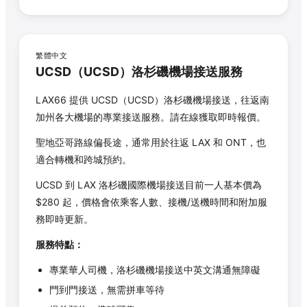
繁體中文
UCSD
（
UCSD
）洛杉磯機場接送服務
LAX66 提供
UCSD
（
UCSD
）洛杉磯機場接送，往返南
加州各大機場的專業接送服務。請在線獲取即時報價。
聖地亞哥路線偏長途，通常用於往返 LAX 和 ONT，也
適合轉機和跨城預約。
UCSD
到 LAX 洛杉磯國際機場接送目前一人基本價為
$
280
起，價格會依乘客人數、接機/送機時間和附加服
務即時更新。
服務特點：
專業華人司機，洛杉磯機場接送中英文溝通無障礙
門到門接送，無需拼車等待