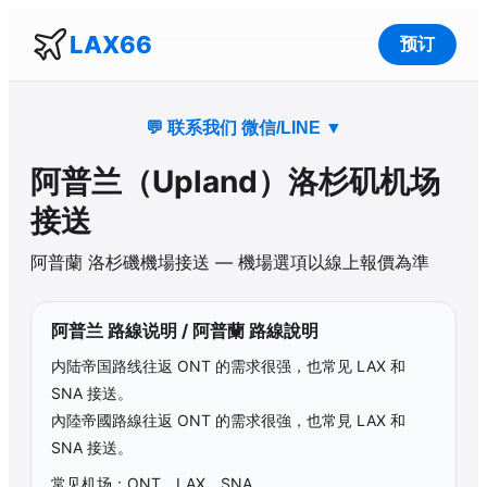
LAX66
预订
💬 联系我们 微信/LINE
▼
阿普兰
（
Upland
）洛杉矶机场
接送
阿普蘭
洛杉磯機場接送 — 機場選項以線上報價為準
阿普兰
路線说明 /
阿普蘭
路線說明
内陆帝国路线往返 ONT 的需求很强，也常见 LAX 和
SNA 接送。
內陸帝國路線往返 ONT 的需求很強，也常見 LAX 和
SNA 接送。
常见机场：ONT、LAX、SNA。