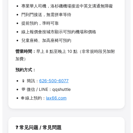
專業華人司機，洛杉磯機場接送中英文溝通無障礙
門到門接送，無需拼車等待
提前預約，準時可靠
線上報價會按城市顯示可預約機場和價格
兒童座椅、加高座椅可預約
營業時間：
早上 8 點至晚上 10 點（非常規時段另加附
加費）
預約方式：
📱 簡訊：
626-500-6077
💬 微信 / LINE：qqshuttle
🌐 線上預約：
lax66.com
❓ 常见问题 / 常見問題