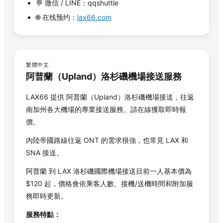
💬 微信 / LINE：qqshuttle
🌐 在线预约：
lax66.com
繁體中文
阿普蘭
（
Upland
）洛杉磯機場接送服務
LAX66 提供
阿普蘭
（
Upland
）洛杉磯機場接送，往返
南加州各大機場的專業接送服務。請在線獲取即時報
價。
內陸帝國路線往返 ONT 的需求很強，也常見 LAX 和
SNA 接送。
阿普蘭
到 LAX 洛杉磯國際機場接送目前一人基本價為
$
120
起，價格會依乘客人數、接機/送機時間和附加服
務即時更新。
服務特點：